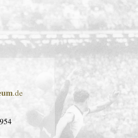
seum
.de
1954